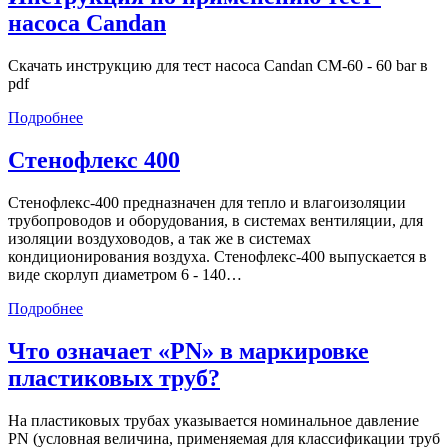
своими
насоса Candan
руками
Скачать инструкцию для тест насоса Candan CM-60 - 60 bar в
pdf
Инструкция
Подробнее
по
применению
Стенофлекс 400
тест-
насоса
Стенофлекс-400 предназначен для тепло и влагоизоляции
Candan
трубопроводов и оборудования, в системах вентиляции, для
изоляции воздуховодов, а так же в системах
кондиционирования воздуха. Стенофлекс-400 выпускается в
виде скорлуп диаметром 6 - 140…
Стенофлекс
Подробнее
400
Что означает «PN» в маркировке
пластиковых труб?
На пластиковых трубах указывается номинальное давление
PN (условная величина, применяемая для классификации труб