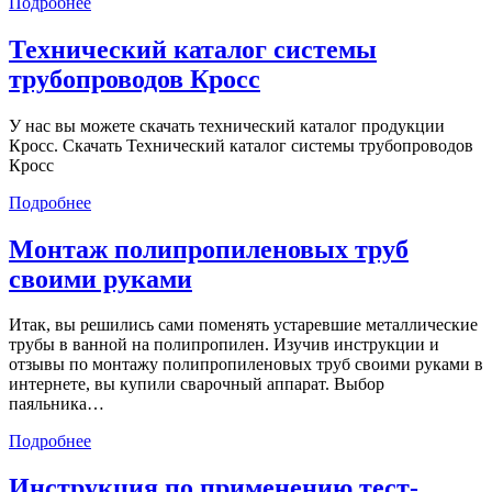
Своды
Подробнее
правил
по
Технический каталог системы
проектированию
трубопроводов Кросс
и
строительству
СП
У нас вы можете скачать технический каталог продукции
40-
Кросс. Скачать Технический каталог системы трубопроводов
101-
Кросс
96
Технический
Подробнее
каталог
системы
Монтаж полипропиленовых труб
трубопроводов
своими руками
Кросс
Итак, вы решились сами поменять устаревшие металлические
трубы в ванной на полипропилен. Изучив инструкции и
отзывы по монтажу полипропиленовых труб своими руками в
интернете, вы купили сварочный аппарат. Выбор
паяльника…
Монтаж
Подробнее
полипропиленовых
труб
Инструкция по применению тест-