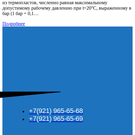
из термопластов, численно равная максимальному
допустимому рабочему давлению при t=20°C, выраженному в
бар (1 бар = 0,1…
Что
Подробнее
означает
«PN»
в
маркировке
пластиковых
труб?
+7(921) 965-65-68
+7(921) 965-65-69