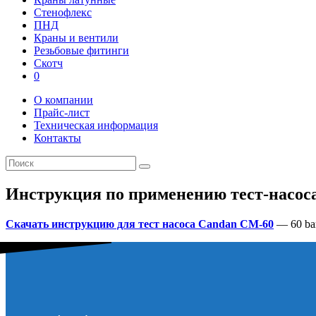
Стенофлекс
ПНД
Краны и вентили
Резьбовые фитинги
Скотч
0
О компании
Прайс-лист
Техническая информация
Контакты
Инструкция по применению тест-насос
Скачать инструкцию для тест насоса Candan CM-60
— 60 bar