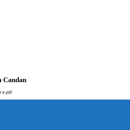
а Candan
 в pdf