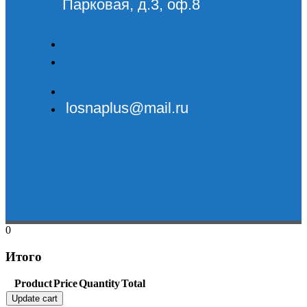
Парковая, д.3, оф.8
losnaplus@mail.ru
0
Итого
Product
Price
Quantity
Total
Update cart