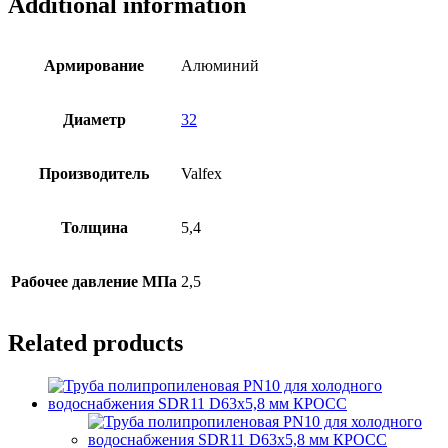
Additional information
SDR6
D32х5,4
мм
Valfex
Армирование
Алюминий
quantity
Диаметр
32
Производитель
Valfex
Толщина
5,4
Рабочее давление МПа
2,5
Related products