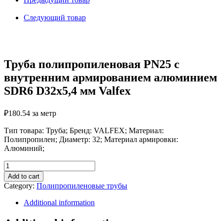
внутренним
армированием
Следующий товар
алюминием
SDR6
D32х5,4
мм
Valfex
Труба полипропиленовая PN25 с
quantity
внутренним армированием алюминием
SDR6 D32х5,4 мм Valfex
₽
180.54
за метр
Тип товара: Труба; Бренд: VALFEX; Материал:
Полипропилен; Диаметр: 32; Материал армировки:
Алюминий;
Труба
полипропиленовая
Add to cart
PN25
Category:
Полипропиленовые трубы
с
внутренним
Additional information
армированием
алюминием