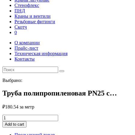
Стенофлекс
ПНД
Краны и вентили
Резьбовые фитинги
Скотч
0
О компании
Прайс-лист
Техническая информация
Контакты
Выбрано:
Труба полипропиленовая PN25 с…
₽
180.54
за метр
Труба
полипропиленовая
Add to cart
PN25
с
Предыдущий товар