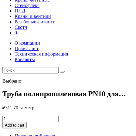
Стенофлекс
ПНД
Краны и вентили
Резьбовые фитинги
Скотч
0
О компании
Прайс-лист
Техническая информация
Контакты
Выбрано:
Труба полипропиленовая PN10 для…
₽
311.70
за метр
Труба
полипропиленовая
Add to cart
PN10
для
Предыдущий товар