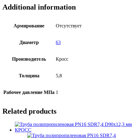
SDR11
Additional information
D63х5,8
мм
КРОСС
quantity
Армирование
Отсутствует
Диаметр
63
Производитель
Кросс
Толщина
5,8
Рабочее давление МПа
1
Related products