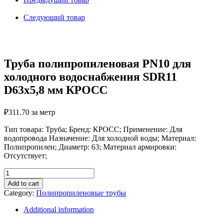
холодного
водоснабжения
Следующий товар
SDR11
D63х5,8
мм
КРОСС
quantity
Труба полипропиленовая PN10 для
холодного водоснабжения SDR11
D63х5,8 мм КРОСС
₽
311.70
за метр
Тип товара: Труба; Бренд: КРОСС; Применение: Для
водопровода Назначение: Для холодной воды; Материал:
Полипропилен; Диаметр: 63; Материал армировки:
Отсутствует;
Труба
полипропиленовая
Add to cart
PN10
Category:
Полипропиленовые трубы
для
холодного
Additional information
водоснабжения