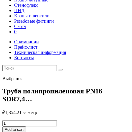
Стенофлекс
ПНД
Краны и вентили
Резьбовые фитинги
Скотч
0
О компании
Прайс-лист
Техническая информация
Контакты
Выбрано:
Труба полипропиленовая PN16
SDR7,4…
₽
1,354.21
за метр
Труба
полипропиленовая
Add to cart