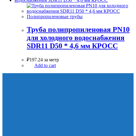
Полипропиленовые трубы
Труба полипропиленовая PN10
для холодного водоснабжения
SDR11 D50 * 4,6 мм КРОСС
₽
197.24
за метр
Add to cart