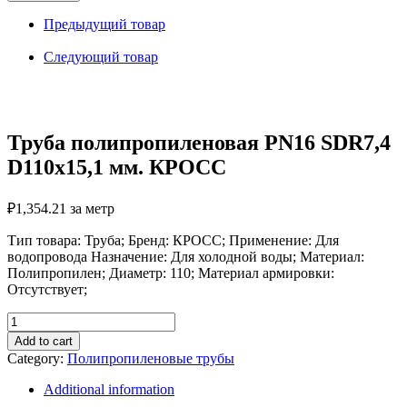
PN16
SDR7,4
Предыдущий товар
D110х15,1
мм.
Следующий товар
КРОСС
quantity
Труба полипропиленовая PN16 SDR7,4
D110х15,1 мм. КРОСС
₽
1,354.21
за метр
Тип товара: Труба; Бренд: КРОСС; Применение: Для
водопровода Назначение: Для холодной воды; Материал:
Полипропилен; Диаметр: 110; Материал армировки:
Отсутствует;
Труба
полипропиленовая
Add to cart
PN16
Category:
Полипропиленовые трубы
SDR7,4
D110х15,1
Additional information
мм.