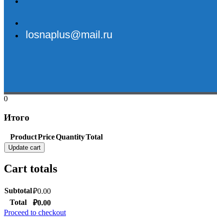
losnaplus@mail.ru
0
Итого
Product
Price
Quantity
Total
Update cart
Cart totals
Subtotal
₽
0.00
Total
₽
0.00
Proceed to checkout