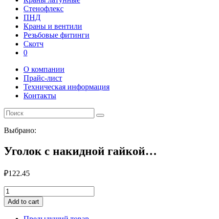
Стенофлекс
ПНД
Краны и вентили
Резьбовые фитинги
Скотч
0
О компании
Прайс-лист
Техническая информация
Контакты
Выбрано:
Уголок с накидной гайкой…
₽
122.45
Уголок
с
Add to cart
накидной
гайкой
Предыдущий товар