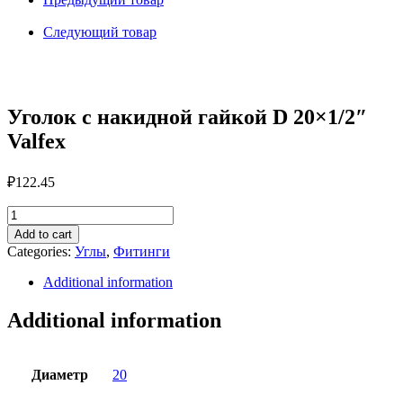
D
20x1/2"
Следующий товар
Valfex
quantity
Уголок с накидной гайкой D 20×1/2″
Valfex
₽
122.45
Уголок
с
Add to cart
накидной
Categories:
Углы
,
Фитинги
гайкой
D
Additional information
20x1/2"
Valfex
Additional information
quantity
Диаметр
20