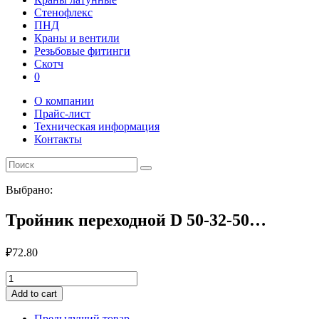
Стенофлекс
ПНД
Краны и вентили
Резьбовые фитинги
Скотч
0
О компании
Прайс-лист
Техническая информация
Контакты
Выбрано:
Тройник переходной D 50-32-50…
₽
72.80
Тройник
переходной
Add to cart
D
50-
Предыдущий товар