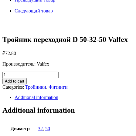
32-
50
Следующий товар
Valfex
quantity
Тройник переходной D 50-32-50 Valfex
₽
72.80
Производитель: Valfex
Тройник
переходной
Add to cart
D
Categories:
Тройники
,
Фитинги
50-
32-
Additional information
50
Valfex
Additional information
quantity
Диаметр
32
,
50