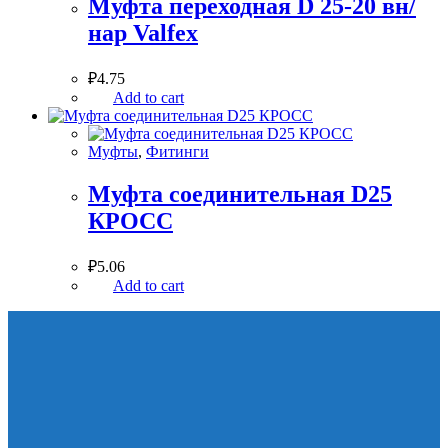
Муфта переходная D 25-20 вн/
нар Valfex
₽
4.75
Add to cart
Муфты
,
Фитинги
Муфта соединительная D25
КРОСС
₽
5.06
Add to cart