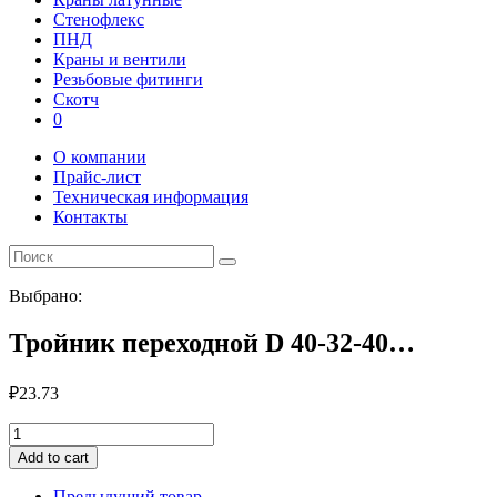
Стенофлекс
ПНД
Краны и вентили
Резьбовые фитинги
Скотч
0
О компании
Прайс-лист
Техническая информация
Контакты
Выбрано:
Тройник переходной D 40-32-40…
₽
23.73
Тройник
переходной
Add to cart
D
40-
Предыдущий товар