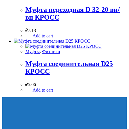
Муфта переходная D 32-20 вн/
вн КРОСС
₽
7.13
Add to cart
Муфты
,
Фитинги
Муфта соединительная D25
КРОСС
₽
5.06
Add to cart