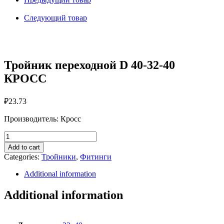
32-
40
Следующий товар
КРОСС
quantity
Тройник переходной D 40-32-40
КРОСС
₽
23.73
Производитель: Кросс
Тройник
переходной
Add to cart
D
Categories:
Тройники
,
Фитинги
40-
32-
Additional information
40
КРОСС
Additional information
quantity