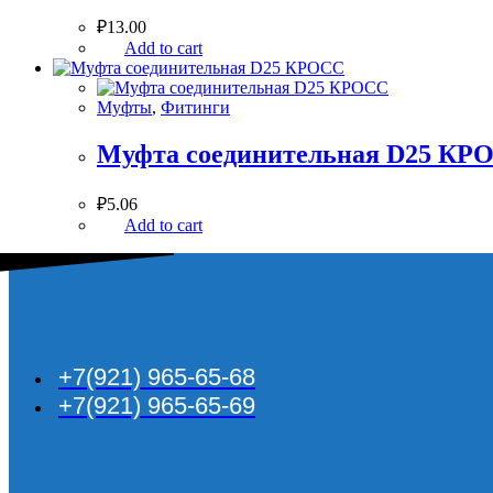
₽
13.00
Add to cart
Муфты
,
Фитинги
Муфта соединительная D25 КР
₽
5.06
Add to cart
+7(921) 965-65-68
+7(921) 965-65-69