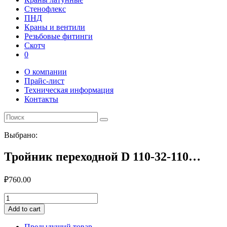
Стенофлекс
ПНД
Краны и вентили
Резьбовые фитинги
Скотч
0
О компании
Прайс-лист
Техническая информация
Контакты
Выбрано:
Тройник переходной D 110-32-110…
₽
760.00
Тройник
переходной
Add to cart
D
110-
Предыдущий товар