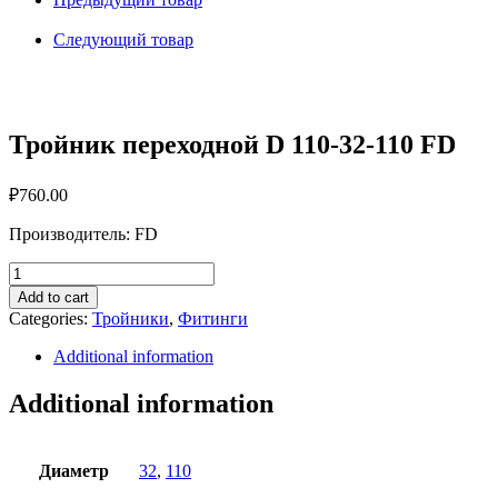
32-
110
Следующий товар
FD
quantity
Тройник переходной D 110-32-110 FD
₽
760.00
Производитель: FD
Тройник
переходной
Add to cart
D
Categories:
Тройники
,
Фитинги
110-
32-
Additional information
110
FD
Additional information
quantity
Диаметр
32
,
110