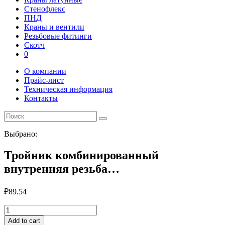
Стенофлекс
ПНД
Краны и вентили
Резьбовые фитинги
Скотч
0
О компании
Прайс-лист
Техническая информация
Контакты
Выбрано:
Тройник комбинированный
внутренняя резьба…
₽
89.54
Тройник
комбинированный
Add to cart