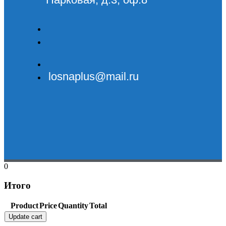
losnaplus@mail.ru
0
Итого
Product
Price
Quantity
Total
Update cart