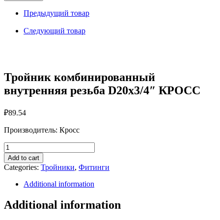
внутренняя
резьба
Предыдущий товар
D20x3/4"
КРОСС
Следующий товар
quantity
Тройник комбинированный
внутренняя резьба D20x3/4″ КРОСС
₽
89.54
Производитель: Кросс
Тройник
комбинированный
Add to cart
внутренняя
Categories:
Тройники
,
Фитинги
резьба
D20x3/4"
Additional information
КРОСС
quantity
Additional information