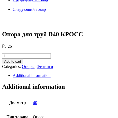
КРОСС
quantity
Следующий товар
Опора для труб D40 КРОСС
₽
3.26
Опора
для
Add to cart
труб
Categories:
Опоры
,
Фитинги
D40
КРОСС
Additional information
quantity
Additional information
Диаметр
40
Тип товара
Опора