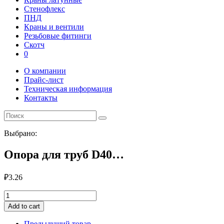
Стенофлекс
ПНД
Краны и вентили
Резьбовые фитинги
Скотч
0
О компании
Прайс-лист
Техническая информация
Контакты
Выбрано:
Опора для труб D40…
₽
3.26
Опора
для
Add to cart
труб
D40
Предыдущий товар