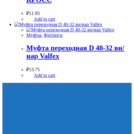
₽
11.95
Add to cart
Муфты
,
Фитинги
Муфта переходная D 40-32 вн/
нар Valfex
₽
13.75
Add to cart