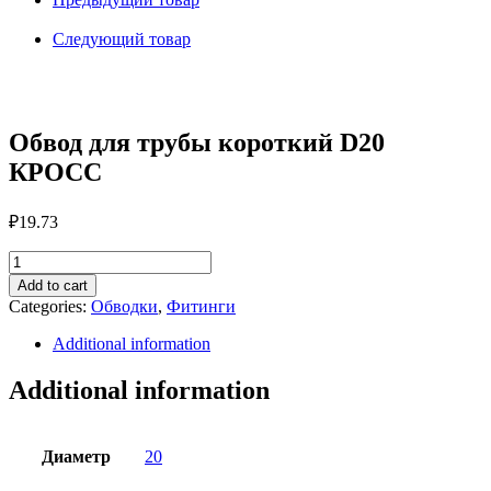
D20
КРОСС
Следующий товар
quantity
Обвод для трубы короткий D20
КРОСС
₽
19.73
Обвод
для
Add to cart
трубы
Categories:
Обводки
,
Фитинги
короткий
D20
Additional information
КРОСС
quantity
Additional information
Диаметр
20