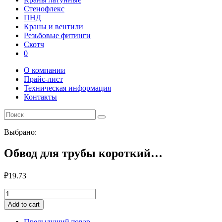
Стенофлекс
ПНД
Краны и вентили
Резьбовые фитинги
Скотч
0
О компании
Прайс-лист
Техническая информация
Контакты
Выбрано:
Обвод для трубы короткий…
₽
19.73
Обвод
для
Add to cart
трубы
короткий
Предыдущий товар