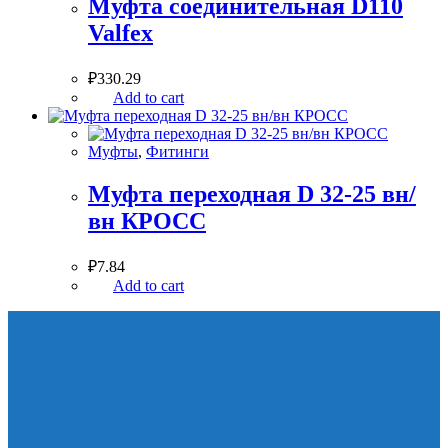
Муфта соединительная D110
Valfex
₽
330.29
Add to cart
Муфты
,
Фитинги
Муфта переходная D 32-25 вн/
вн КРОСС
₽
7.84
Add to cart