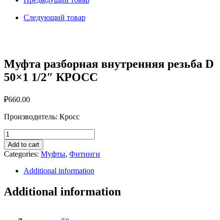
D
50x1
Следующий товар
1/2"
КРОСС
quantity
Муфта разборная внутренняя резьба D
50×1 1/2″ КРОСС
₽
660.00
Производитель: Кросс
Муфта
разборная
Add to cart
внутренняя
Categories:
Муфты
,
Фитинги
резьба
D
Additional information
50x1
1/2"
Additional information
КРОСС
quantity