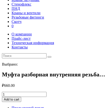
Стенофлекс
ПНД
Краны и вентили
Резьбовые фитинги
Скотч
0
О компании
Прайс-лист
Техническая информация
Контакты
Выбрано:
Муфта разборная внутренняя резьба…
₽
660.00
Муфта
разборная
Add to cart
внутренняя
резьба
Предыдущий товар