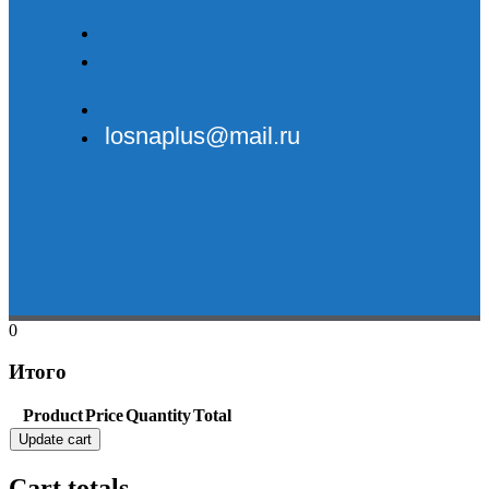
losnaplus@mail.ru
0
Итого
Product
Price
Quantity
Total
Update cart
Cart totals