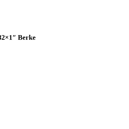
32×1″ Berke