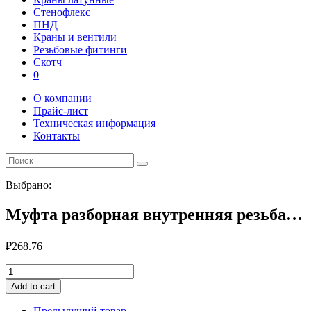
Стенофлекс
ПНД
Краны и вентили
Резьбовые фитинги
Скотч
0
О компании
Прайс-лист
Техническая информация
Контакты
Выбрано:
Муфта разборная внутренняя резьба…
₽
268.76
Муфта
разборная
Add to cart
внутренняя
резьба
Предыдущий товар