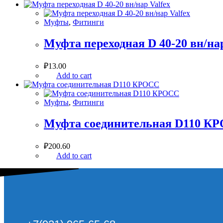
Муфты
,
Фитинги
Муфта переходная D 40-20 вн/нар
₽
13.00
Add to cart
Муфты
,
Фитинги
Муфта соединительная D110 К
₽
200.60
Add to cart