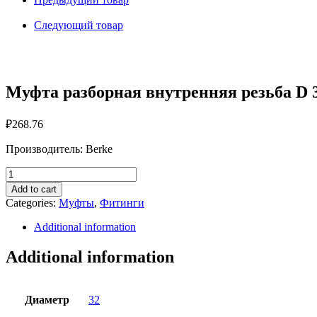
D
32x1"
Следующий товар
Berke
quantity
Муфта разборная внутренняя резьба D 
₽
268.76
Производитель: Berke
Муфта
разборная
Add to cart
внутренняя
Categories:
Муфты
,
Фитинги
резьба
D
Additional information
32x1"
Berke
Additional information
quantity
Диаметр
32