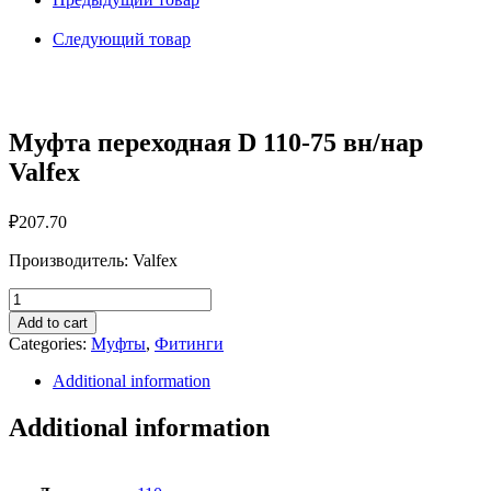
75
вн/
Следующий товар
нар
Valfex
quantity
Муфта переходная D 110-75 вн/нар
Valfex
₽
207.70
Производитель: Valfex
Муфта
переходная
Add to cart
D
Categories:
Муфты
,
Фитинги
110-
75
Additional information
вн/
нар
Additional information
Valfex
quantity