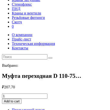
Стенофлекс
ПНД
Краны и вентили
Резьбовые фитинги
Скотч
0
О компании
Прайс-лист
Техническая информация
Контакты
Выбрано:
Муфта переходная D 110-75…
₽
207.70
Муфта
переходная
Add to cart
D
110-
Предыдущий товар