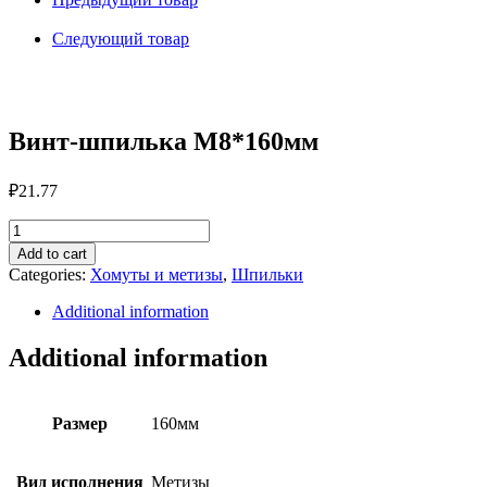
Следующий товар
Винт-шпилька М8*160мм
₽
21.77
Винт-
шпилька
Add to cart
М8*160мм
Categories:
Хомуты и метизы
,
Шпильки
quantity
Additional information
Additional information
Размер
160мм
Вид исполнения
Метизы