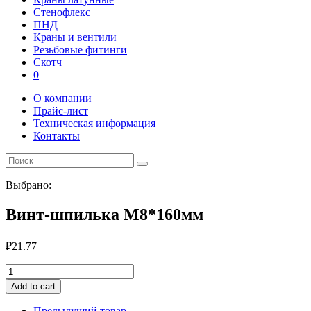
Стенофлекс
ПНД
Краны и вентили
Резьбовые фитинги
Скотч
0
О компании
Прайс-лист
Техническая информация
Контакты
Выбрано:
Винт-шпилька М8*160мм
₽
21.77
Винт-
шпилька
Add to cart
М8*160мм
quantity
Предыдущий товар