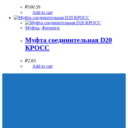
₽
100.59
Add to cart
Муфты
,
Фитинги
Муфта соединительная D20
КРОСС
₽
2.83
Add to cart