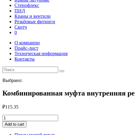
Стенофлекс
ПНД
Краны и вентили
Резьбовые фитинги
Скотч
0
О компании
Прайс-лист
Техническая информация
Контакты
Выбрано:
Комбинированная муфта внутренняя р
₽
115.35
Комбинированная
муфта
Add to cart
внутренняя
резьба
Предыдущий товар