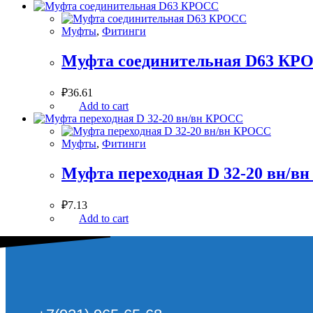
Муфты
,
Фитинги
Муфта соединительная D63 КР
₽
36.61
Add to cart
Муфты
,
Фитинги
Муфта переходная D 32-20 вн/в
₽
7.13
Add to cart