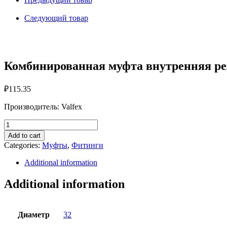
D
32x1"
Следующий товар
Valfex
quantity
Комбинированная муфта внутренняя рез
₽
115.35
Производитель: Valfex
Комбинированная
муфта
Add to cart
внутренняя
Categories:
Муфты
,
Фитинги
резьба
D
Additional information
32x1"
Valfex
Additional information
quantity
Диаметр
32