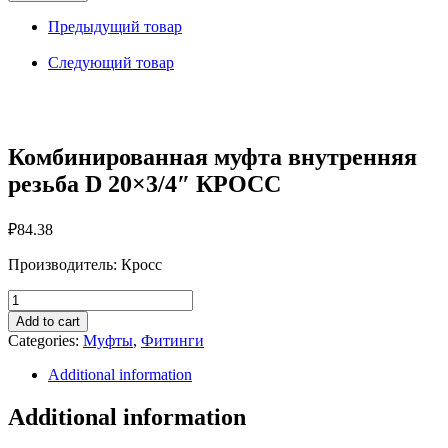
внутренняя
резьба
Предыдущий товар
D
20x3/4"
Следующий товар
КРОСС
quantity
Комбинированная муфта внутренняя
резьба D 20×3/4″ КРОСС
₽
84.38
Производитель: Кросс
Комбинированная
муфта
Add to cart
внутренняя
Categories:
Муфты
,
Фитинги
резьба
D
Additional information
20x3/4"
КРОСС
Additional information
quantity