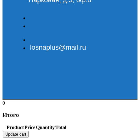
losnaplus@mail.ru
0
Итого
Product
Price
Quantity
Total
Update cart