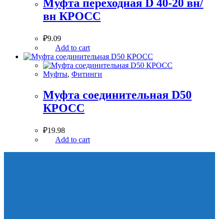
Муфта переходная D 40-20 вн/
вн КРОСС
₽
9.09
Add to cart
Муфты
,
Фитинги
Муфта соединительная D50
КРОСС
₽
19.98
Add to cart