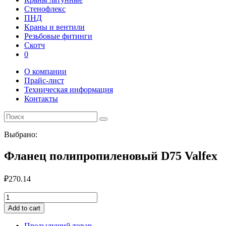
Стенофлекс
ПНД
Краны и вентили
Резьбовые фитинги
Скотч
0
О компании
Прайс-лист
Техническая информация
Контакты
Выбрано:
Фланец полипропиленовый D75 Valfex
₽
270.14
Фланец
полипропиленовый
Add to cart
D75
Valfex
Предыдущий товар