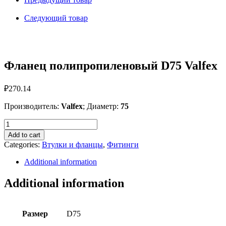
quantity
Следующий товар
Фланец полипропиленовый D75 Valfex
₽
270.14
Производитель:
Valfex
; Диаметр:
75
Фланец
полипропиленовый
Add to cart
D75
Categories:
Втулки и фланцы
,
Фитинги
Valfex
quantity
Additional information
Additional information
Размер
D75