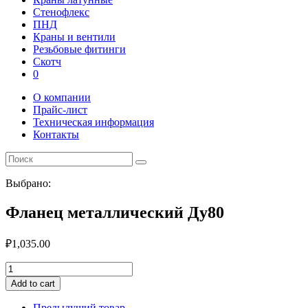
Стенофлекс
ПНД
Краны и вентили
Резьбовые фитинги
Скотч
0
О компании
Прайс-лист
Техническая информация
Контакты
Выбрано:
Фланец металлический Ду80
₽
1,035.00
Фланец
металлический
Add to cart
Ду80
quantity
Предыдущий товар