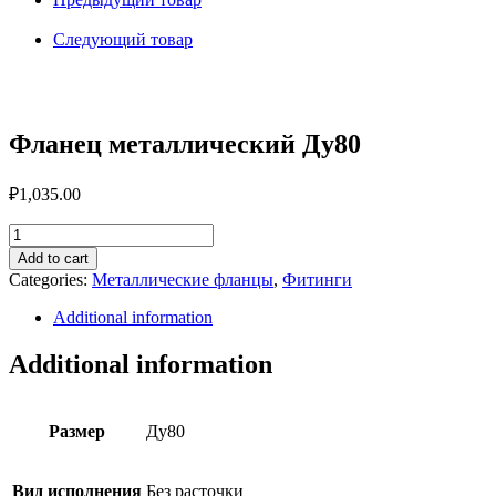
Следующий товар
Фланец металлический Ду80
₽
1,035.00
Фланец
металлический
Add to cart
Ду80
Categories:
Металлические фланцы
,
Фитинги
quantity
Additional information
Additional information
Размер
Ду80
Вид исполнения
Без расточки