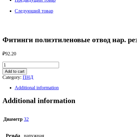
резьба
D
Следующий товар
32
x
3/4"
quantity
Фитинги полиэтиленовые отвод нар. резь
₽
92.20
Фитинги
полиэтиленовые
Add to cart
отвод
Category:
ПНД
нар.
резьба
Additional information
D
32
Additional information
x
3/4"
quantity
Диаметр
32
Резьба
наружная