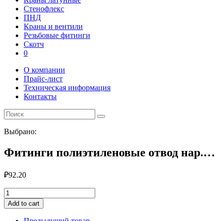
Стенофлекс
ПНД
Краны и вентили
Резьбовые фитинги
Скотч
0
О компании
Прайс-лист
Техническая информация
Контакты
Выбрано:
Фитинги полиэтиленовые отвод нар.…
₽
92.20
Фитинги
полиэтиленовые
Add to cart
отвод
нар.
Предыдущий товар