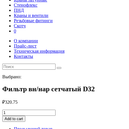
Стенофлекс
ПНД
Краны и вентили
Резьбовые фитинги
Скотч
0
О компании
Прайс-лист
Техническая информация
Контакты
Выбрано:
Фильтр вн/нар сетчатый D32
₽
320.75
Фильтр
вн/
Add to cart
нар
сетчатый
Предыдущий товар