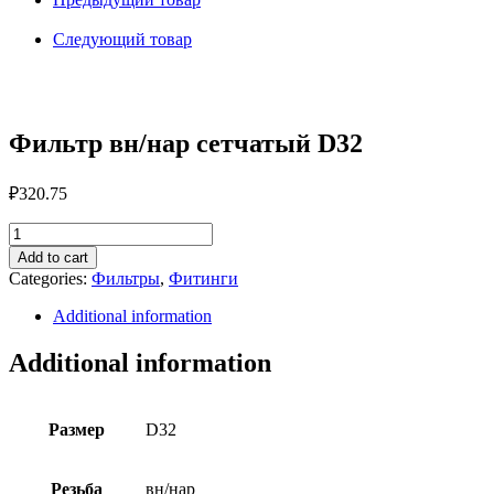
D32
quantity
Следующий товар
Фильтр вн/нар сетчатый D32
₽
320.75
Фильтр
вн/
Add to cart
нар
Categories:
Фильтры
,
Фитинги
сетчатый
D32
Additional information
quantity
Additional information
Размер
D32
Резьба
вн/нар