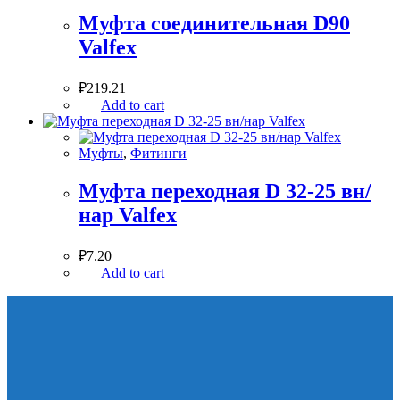
Муфта соединительная D90
Valfex
₽
219.21
Add to cart
Муфты
,
Фитинги
Муфта переходная D 32-25 вн/
нар Valfex
₽
7.20
Add to cart