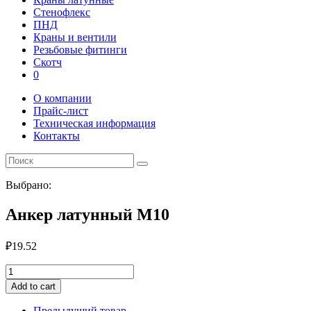
Стенофлекс
ПНД
Краны и вентили
Резьбовые фитинги
Скотч
0
О компании
Прайс-лист
Техническая информация
Контакты
Выбрано:
Анкер латунный М10
₽
19.52
Анкер
латунный
Add to cart
М10
quantity
Предыдущий товар