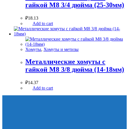
гайкой М8 3/4 дюйма (25-30мм)
₽
18.13
Add to cart
Хомуты
,
Хомуты и метизы
Металлические хомуты с
гайкой М8 3/8 дюйма (14-18мм)
₽
14.37
Add to cart