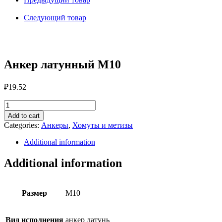
Следующий товар
Анкер латунный М10
₽
19.52
Анкер
латунный
Add to cart
М10
Categories:
Анкеры
,
Хомуты и метизы
quantity
Additional information
Additional information
Размер
М10
Вид исполнения
анкер латунь